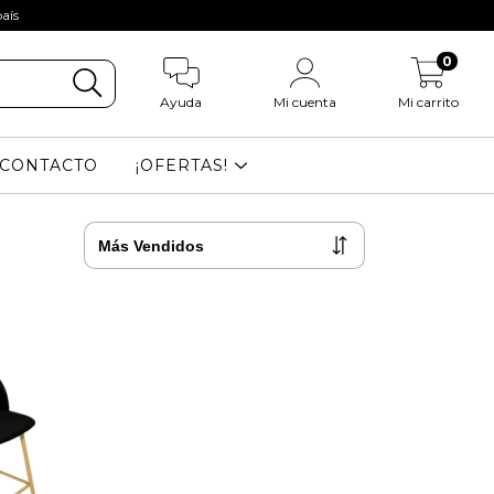
aís
0
Ayuda
Mi cuenta
Mi carrito
CONTACTO
¡OFERTAS!