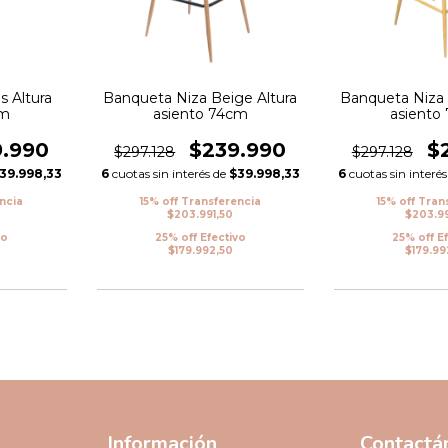
s Altura
Banqueta Niza Beige Altura
Banqueta Niza 
cm
asiento 74cm
asiento
9.990
$239.990
$
$297.128
$297.128
39.998,33
6
cuotas sin interés de
$39.998,33
6
cuotas sin interé
encia
15% off Transferencia
15% off Tran
$203.991,50
$203.99
vo
25% off Efectivo
25% off E
$179.992,50
$179.99
Información
Contactá