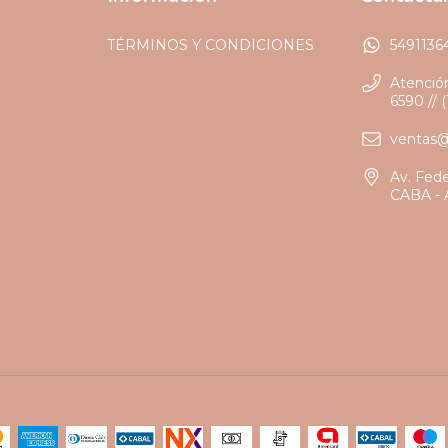
TÉRMINOS Y CONDICIONES
5491136
Atención
6590 // 
ventas
Av. Fed
CABA - 