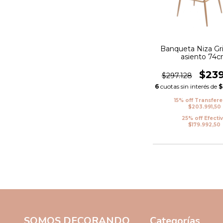
Banqueta Niza Gri
asiento 74
$23
$297.128
6
cuotas sin interés de
$
15% off Transfer
$203.991,50
25% off Efecti
$179.992,50
SOMOS DECORANDO
Categorías