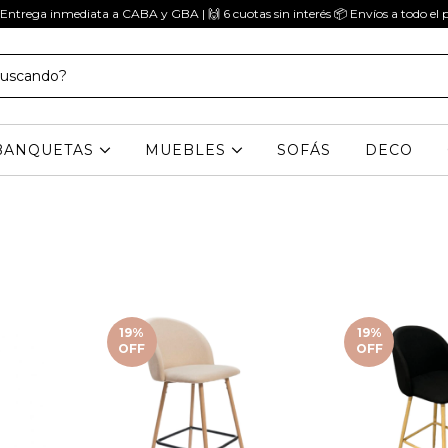
 Entrega inmediata a CABA y GBA | 🙌 6 cuotas sin interés 📦 Envíos a todo el p
BANQUETAS
MUEBLES
SOFÁS
DECO
19
%
19
%
OFF
OFF