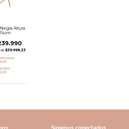
Negra Altura
 74cm
239.990
s de
$39.998,33
sferencia
1,50
fectivo
2,50
nos
Sigamos conectados