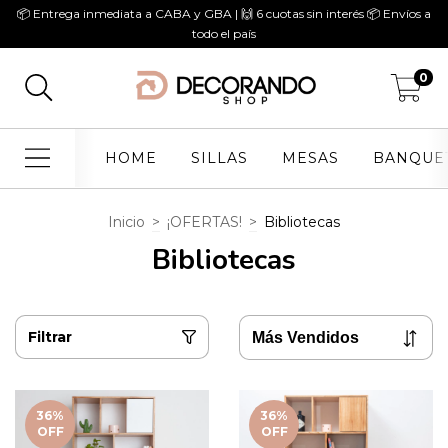
📦 Entrega inmediata a CABA y GBA | 🙌 6 cuotas sin interés 📦 Envíos a
todo el país
0
HOME
SILLAS
MESAS
BANQUE
Inicio
>
¡OFERTAS!
>
Bibliotecas
Bibliotecas
Filtrar
36
%
36
%
OFF
OFF