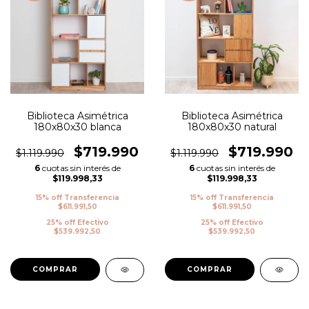
Biblioteca Asimétrica
Biblioteca Asimétrica
180x80x30 blanca
180x80x30 natural
$719.990
$719.990
$1.119.990
$1.119.990
6
cuotas sin interés de
6
cuotas sin interés de
$119.998,33
$119.998,33
15% off Transferencia
15% off Transferencia
$611.991,50
$611.991,50
25% off Efectivo
25% off Efectivo
$539.992,50
$539.992,50
COMPRAR
COMPRAR