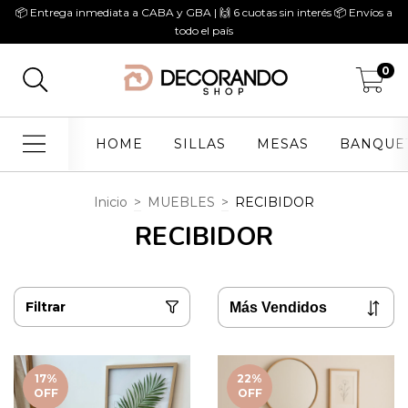
📦 Entrega inmediata a CABA y GBA | 🙌 6 cuotas sin interés 📦 Envíos a
todo el país
0
HOME
SILLAS
MESAS
BANQUE
Inicio
>
MUEBLES
>
RECIBIDOR
RECIBIDOR
Filtrar
17
%
22
%
OFF
OFF