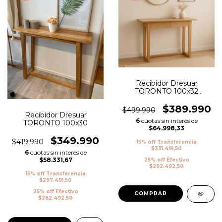
Recibidor Dresuar
TORONTO 100x32
c/Cajones
$389.990
$499.990
Recibidor Dresuar
6
cuotas sin interés de
TORONTO 100x30
$64.998,33
$349.990
$419.990
15% off Transferencia
$331.491,50
6
cuotas sin interés de
$58.331,67
25% off Efectivo
$292.492,50
15% off Transferencia
$297.491,50
25% off Efectivo
$262.492,50