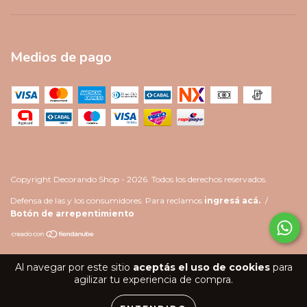
Medios de pago
Copyright Decorando Shop - 2026. Todos los derechos reservados.
Defensa de las y los consumidores. Para reclamos
ingresá acá.
/
Botón de arrepentimiento
Al navegar por este sitio
aceptás el uso de cookies
para
agilizar tu experiencia de compra.