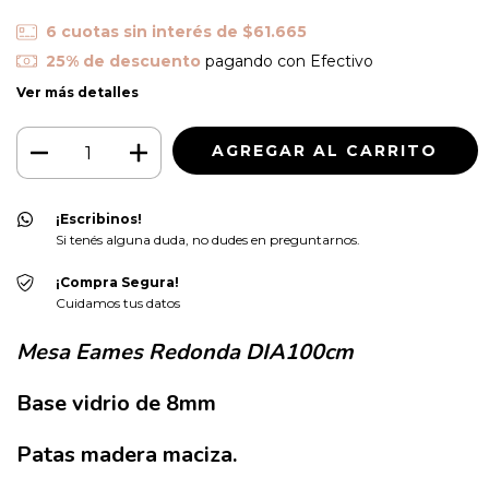
6
cuotas sin interés de
$61.665
25% de descuento
pagando con Efectivo
Ver más detalles
¡Escribinos!
Si tenés alguna duda, no dudes en preguntarnos.
¡Compra Segura!
Cuidamos tus datos
Mesa Eames Redonda DIA100cm
Base vidrio de 8mm
Patas madera maciza.