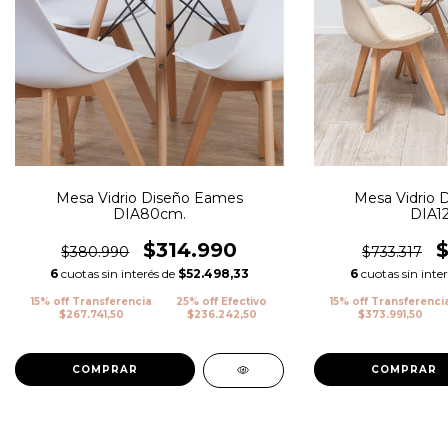
Mesa Vidrio Diseño Eames
Mesa Vidrio 
DIA80cm.
DIA1
$314.990
$380.990
$733.317
6
cuotas sin interés de
$52.498,33
6
cuotas sin inte
15% off Transferencia
25% off Efectivo
15% off Transferenci
$267.741,50
$236.242,50
$373.991,50