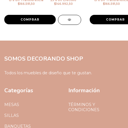
15% off Transferencia
25% off Efectivo
15% off Transferenci
$166.591,50
$146.992,50
$166.591,50
COMPRAR
COMPRAR
SOMOS DECORANDO SHOP
Todos los muebles de diseño que te gustan.
Categorías
Información
MESAS
TÉRMINOS Y
CONDICIONES
SILLAS
BANQUETAS