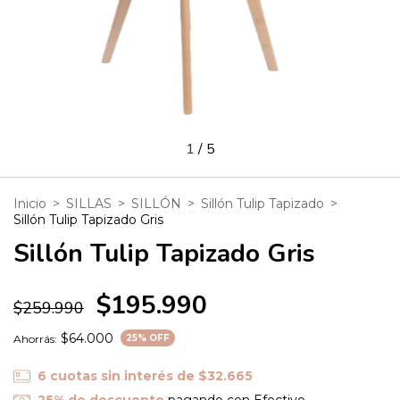
1
/
5
Inicio
>
SILLAS
>
SILLÓN
>
Sillón Tulip Tapizado
>
Sillón Tulip Tapizado Gris
Sillón Tulip Tapizado Gris
$195.990
$259.990
$64.000
Ahorrás:
25
% OFF
6
cuotas sin interés de
$32.665
25% de descuento
pagando con Efectivo