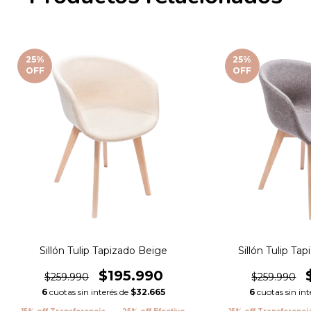
25
%
25
%
OFF
OFF
Sillón Tulip Tapizado Beige
Sillón Tulip Tap
$195.990
$259.990
$259.990
6
cuotas sin interés de
$32.665
6
cuotas sin int