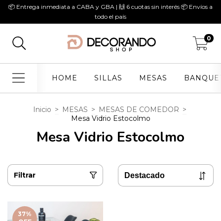
📦 Entrega inmediata a CABA y GBA | 🙌 6 cuotas sin interés 📦 Envíos a
todo el país
0
HOME
SILLAS
MESAS
BANQUE
Inicio
>
MESAS
>
MESAS DE COMEDOR
>
Mesa Vidrio Estocolmo
Mesa Vidrio Estocolmo
Filtrar
37
%