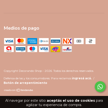
Medios de pago
Copyright Decorando Shop - 2026. Todos los derechos reservados.
Defensa de las y los consumidores. Para reclamos
ingresá acá.
/
Botón de arrepentimiento
Al navegar por este sitio
aceptás el uso de cookies
para
agilizar tu experiencia de compra.