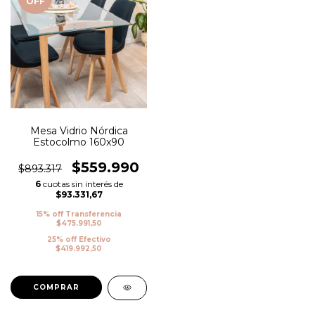
OFF
Mesa Vidrio Nórdica
Estocolmo 160x90
$559.990
$893.317
6
cuotas sin interés de
$93.331,67
15% off Transferencia
$475.991,50
25% off Efectivo
$419.992,50
COMPRAR