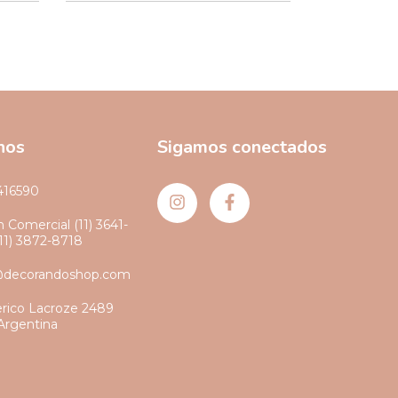
nos
Sigamos conectados
416590
 Comercial (11) 3641-
(11) 3872-8718
@decorandoshop.com
erico Lacroze 2489
Argentina