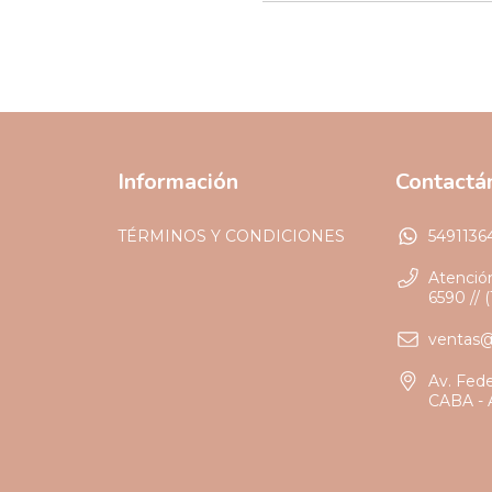
Información
Contactá
TÉRMINOS Y CONDICIONES
5491136
Atención
6590 // 
ventas
Av. Fed
CABA - 