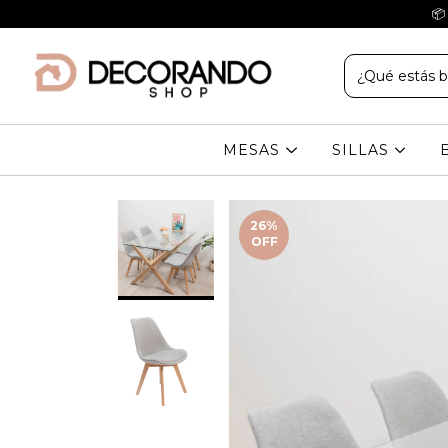
📦
MESAS
SILLAS
26
%
OFF