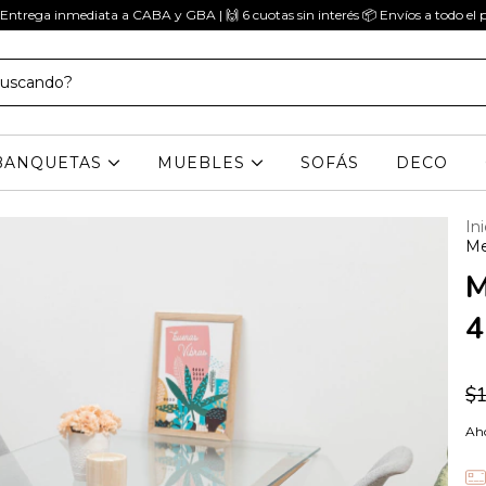
 Entrega inmediata a CABA y GBA | 🙌 6 cuotas sin interés 📦 Envíos a todo el p
BANQUETAS
MUEBLES
SOFÁS
DECO
Ini
Me
M
4
$1
Aho