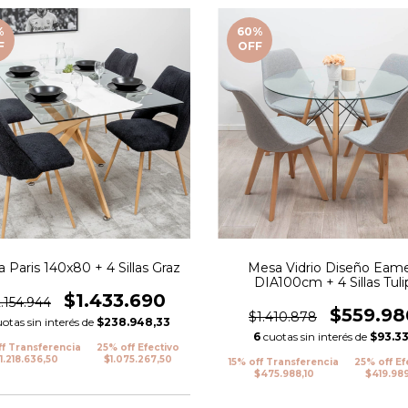
%
60
%
F
OFF
 Paris 140x80 + 4 Sillas Graz
Mesa Vidrio Diseño Eam
DIA100cm + 4 Sillas Tuli
Tapizadas
$1.433.690
.154.944
$559.98
$1.410.878
uotas sin interés de
$238.948,33
6
cuotas sin interés de
$93.33
ff Transferencia
25% off Efectivo
1.218.636,50
$1.075.267,50
15% off Transferencia
25% off Ef
$475.988,10
$419.98