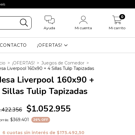
aís
0
Ayuda
Mi cuenta
Mi carrito
CONTACTO
¡OFERTAS!
cio
>
¡OFERTAS!
>
Juegos de Comedor
>
sa Liverpool 160x90 + 4 Sillas Tulip Tapizadas
esa Liverpool 160x90 +
 Sillas Tulip Tapizadas
$1.052.955
.422.356
$369.401
rrás:
26
% OFF
6
cuotas sin interés de
$175.492,50