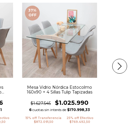
37
%
37
%
OFF
OFF
es
Mesa Vidrio Nórdica Estocolmo
Mesa Tulip B
p
160x90 + 4 Sillas Tulip Tapizadas
6
$1.025.990
$1.627.545
$2.776.4
1
6
cuotas sin interés de
$170.998,33
6
cuotas sin
ectivo
15% off Transferencia
25% off Efectivo
15% off Trans
9,50
$872.091,50
$769.492,50
$1.484.09