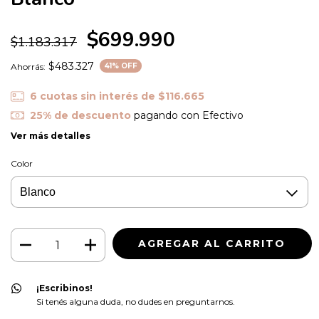
$699.990
$1.183.317
$483.327
Ahorrás:
41
% OFF
6
cuotas sin interés de
$116.665
25% de descuento
pagando con Efectivo
Ver más detalles
Color
¡Escribinos!
Si tenés alguna duda, no dudes en preguntarnos.