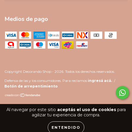
Medios de pago
Copyright Decorando Shop - 2026. Todos los derechos reservados.
Defensa de las y los consumidores. Para reclamos
ingresá acá.
/
Botón de arrepentimiento
Al navegar por este sitio
aceptás el uso de cookies
para
agilizar tu experiencia de compra.
ENTENDIDO