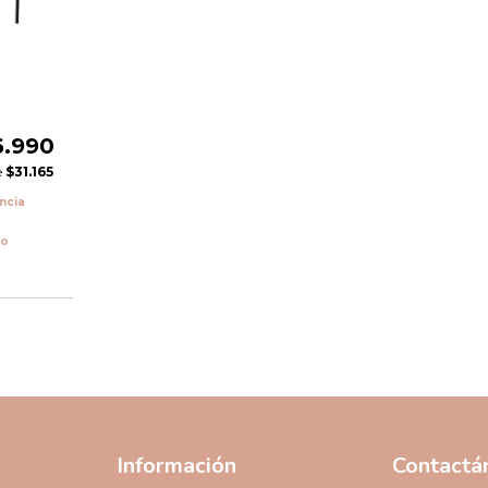
6.990
e
$31.165
encia
vo
Información
Contactá