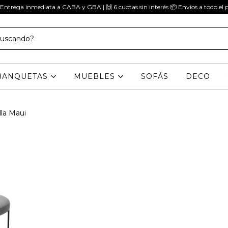
 Entrega inmediata a CABA y GBA | 🙌 6 cuotas sin interés 📦 Envíos a todo el p
BANQUETAS
MUEBLES
SOFÁS
DECO
lla Maui