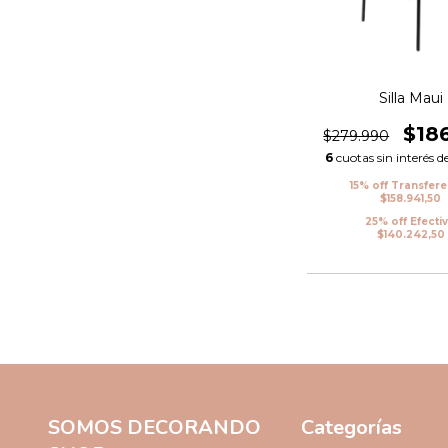
Silla Maui
$18
$279.990
6
cuotas sin interés d
15% off Transfer
$158.941,50
25% off Efecti
$140.242,50
SOMOS DECORANDO
Categorías