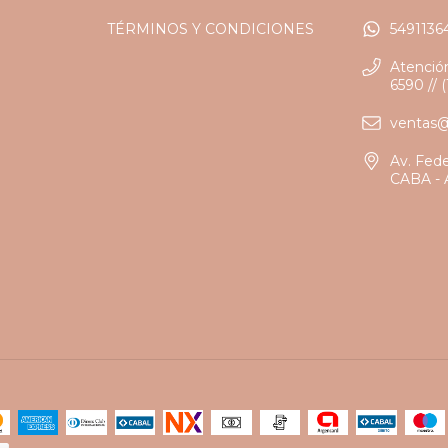
TÉRMINOS Y CONDICIONES
5491136
Atención
6590 // 
ventas
Av. Fed
CABA - 