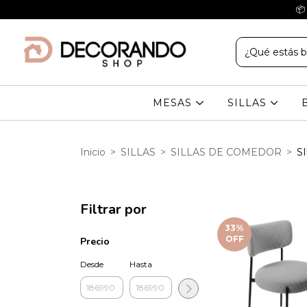
📦
MESAS
SILLAS
Inicio
>
SILLAS
>
SILLAS DE COMEDOR
>
SI
Filtrar por
33
%
OFF
Precio
Desde
Hasta