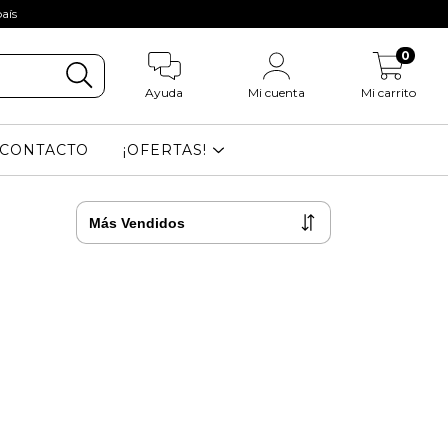
aís
0
Ayuda
Mi cuenta
Mi carrito
CONTACTO
¡OFERTAS!