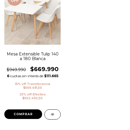
OFF
Mesa Extensible Tulip 140
a 180 Blanca
$669.990
$949.990
6
cuotas sin interés de
$111.665
15% off Transferencia
$569.491,50
25% off Efectivo
$502.492,50
COMPRAR