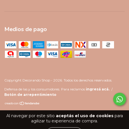
Medios de pago
Copyright Decorando Shop - 2026. Todos los derechos reservados.
Defensa de las y los consumidores. Para reclamos
ingresá acá.
/
Botón de arrepentimiento
Al navegar por este sitio
aceptás el uso de cookies
para
agilizar tu experiencia de compra.