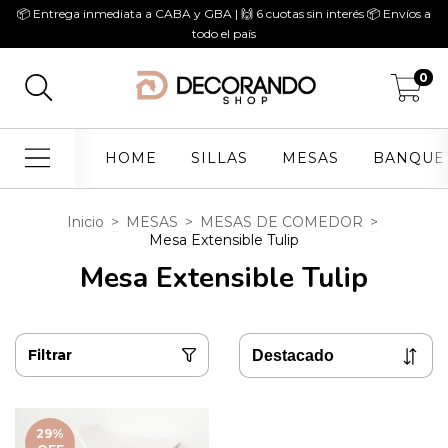
📦 Entrega inmediata a CABA y GBA | 🙌 6 cuotas sin interés 📦 Envíos a
todo el país
0
HOME
SILLAS
MESAS
BANQUE
Inicio
>
MESAS
>
MESAS DE COMEDOR
>
Mesa Extensible Tulip
Mesa Extensible Tulip
Filtrar
29
%