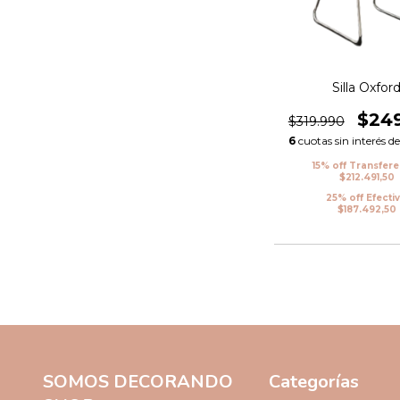
Silla Oxfor
$24
$319.990
6
cuotas sin interés d
15% off Transfer
$212.491,50
25% off Efecti
$187.492,50
SOMOS DECORANDO
Categorías