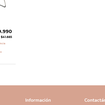
d
9.990
e
$41.665
encia
vo
Información
Contactá