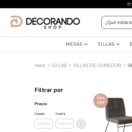
📦
MESAS
SILLAS
Inicio
>
SILLAS
>
SILLAS DE COMEDOR
>
Si
Filtrar por
22
%
OFF
Precio
Desde
Hasta