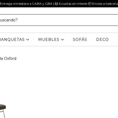
 Entrega inmediata a CABA y GBA | 🙌 6 cuotas sin interés 📦 Envíos a todo el p
BANQUETAS
MUEBLES
SOFÁS
DECO
lla Oxford