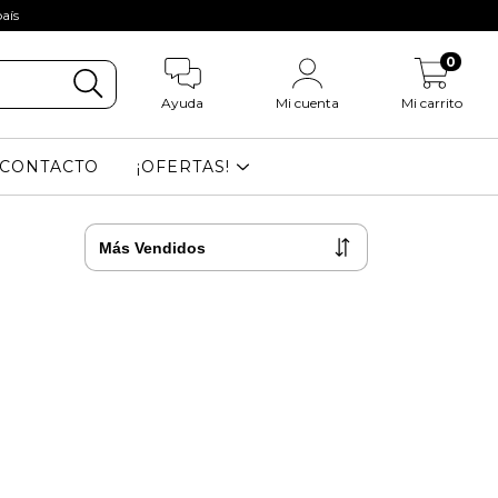
aís
0
Ayuda
Mi cuenta
Mi carrito
CONTACTO
¡OFERTAS!