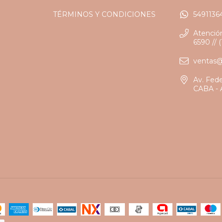
TÉRMINOS Y CONDICIONES
5491136
Atención
6590 // 
ventas
Av. Fed
CABA - 