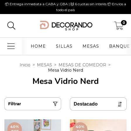
📦 Entrega inmediata a CABA y GBA | 🙌 6 cuotas sin interés 📦 Envíos a
todo el país
0
HOME
SILLAS
MESAS
BANQUE
Inicio
>
MESAS
>
MESAS DE COMEDOR
>
Mesa Vidrio Nerd
Mesa Vidrio Nerd
Filtrar
40
%
40
%