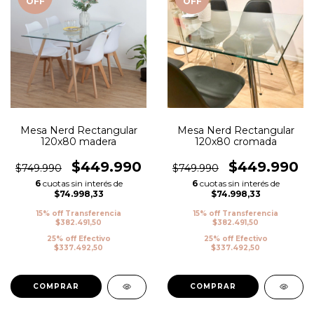
OFF
OFF
Mesa Nerd Rectangular
Mesa Nerd Rectangular
120x80 madera
120x80 cromada
$449.990
$449.990
$749.990
$749.990
6
cuotas sin interés de
6
cuotas sin interés de
$74.998,33
$74.998,33
15% off Transferencia
15% off Transferencia
$382.491,50
$382.491,50
25% off Efectivo
25% off Efectivo
$337.492,50
$337.492,50
COMPRAR
COMPRAR