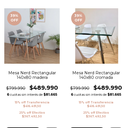
39
%
39
%
OFF
OFF
Mesa Nerd Rectangular
Mesa Nerd Rectangular
140x80 madera
140x80 cromada
$489.990
$489.990
$799.990
$799.990
6
cuotas sin interés de
$81.665
6
cuotas sin interés de
$81.665
15% off Transferencia
15% off Transferencia
$416.491,50
$416.491,50
25% off Efectivo
25% off Efectivo
$367.492,50
$367.492,50