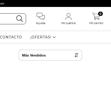
aís
0
Ayuda
Mi cuenta
Mi carrito
CONTACTO
¡OFERTAS!