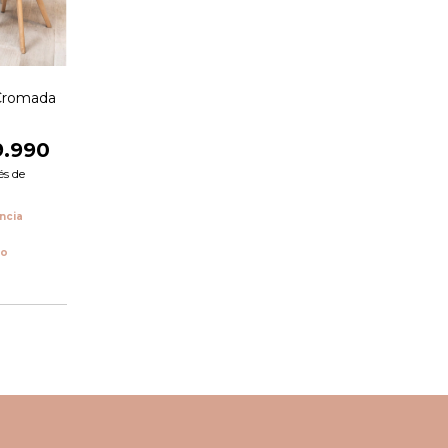
 Cromada
9.990
és de
encia
vo