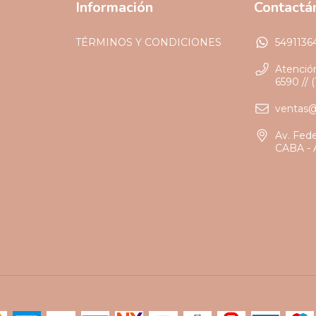
Información
Contactá
TÉRMINOS Y CONDICIONES
5491136
Atención
6590 // 
ventas
Av. Fed
CABA - 