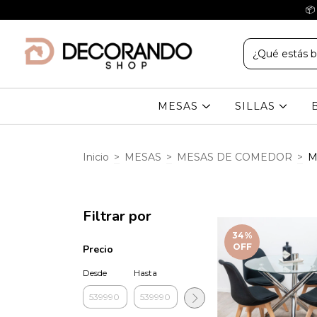
📦
MESAS
SILLAS
Inicio
>
MESAS
>
MESAS DE COMEDOR
>
M
Filtrar por
34
%
OFF
Precio
Desde
Hasta