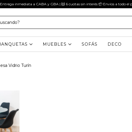
 Entrega inmediata a CABA y GBA | 🙌 6 cuotas sin interés 📦 Envíos a todo el p
BANQUETAS
MUEBLES
SOFÁS
DECO
esa Vidrio Turín