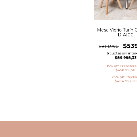
Mesa Vidrio Turín
DIA100
$53
$819.990
6
cuotas sin inter
$89.998,33
15% off Transfer
$458.991,50
25% off Efecti
$404.992,50