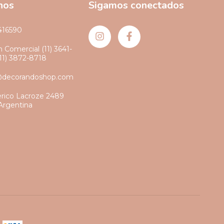
nos
Sigamos conectados
416590
 Comercial (11) 3641-
(11) 3872-8718
@decorandoshop.com
erico Lacroze 2489
Argentina