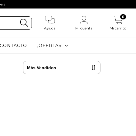
aís
0
Ayuda
Mi cuenta
Mi carrito
CONTACTO
¡OFERTAS!