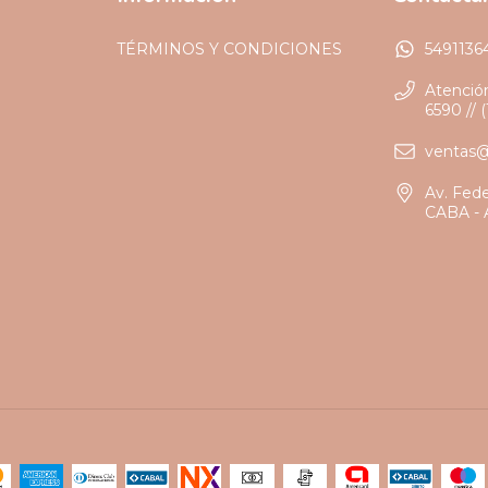
TÉRMINOS Y CONDICIONES
5491136
Atención
6590 // 
ventas
Av. Fed
CABA - 