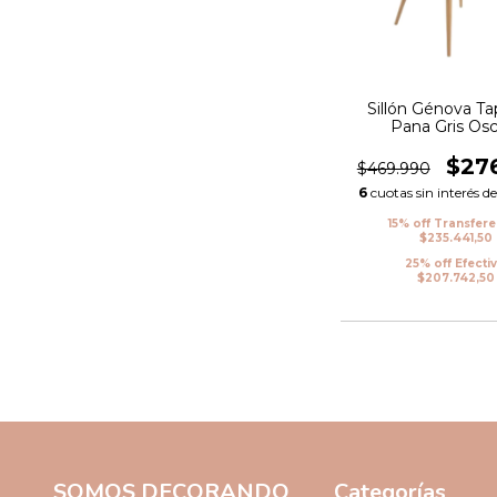
Sillón Génova Ta
Pana Gris Osc
$27
$469.990
6
cuotas sin interés d
15% off Transfer
$235.441,50
25% off Efecti
$207.742,50
SOMOS DECORANDO
Categorías