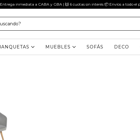
 Entrega inmediata a CABA y GBA | 🙌 6 cuotas sin interés 📦 Envíos a todo el p
BANQUETAS
MUEBLES
SOFÁS
DECO