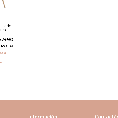
pizado
ura
6.990
e
$46.165
encia
vo
Información
Contactá